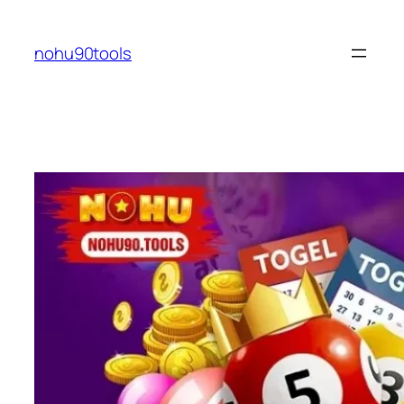
Chuyển
đến
nohu90tools
phần
nội
dung