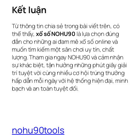
Kết luận
Từ thông tin chia sẻ trong bài viết trên, có
thể thấy,
xổ số NOHU90
là lựa chọn đúng
đắn cho những ai đam mê xổ số online và
muốn tìm kiếm một sân chơi uy tín, chất
lượng. Tham gia ngay NOHU90 và cảm nhận
sự khác biệt, tận hưởng những phút giây giải
trí tuyệt vời cùng nhiều cơ hội trúng thưởng
hấp dẫn mỗi ngày với hệ thống hiện đại, minh
bạch và an toàn tuyệt đối.
nohu90tools