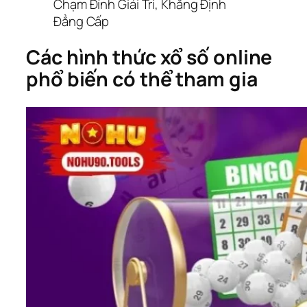
Chạm Đỉnh Giải Trí, Khẳng Định
Đẳng Cấp
Các hình thức xổ số online
phổ biến có thể tham gia