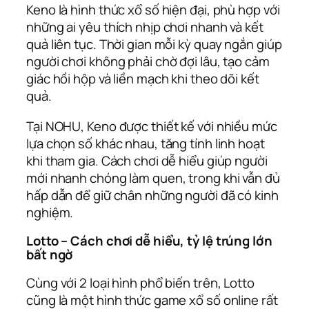
Keno là hình thức xổ số hiện đại, phù hợp với
những ai yêu thích nhịp chơi nhanh và kết
quả liên tục. Thời gian mỗi kỳ quay ngắn giúp
người chơi không phải chờ đợi lâu, tạo cảm
giác hồi hộp và liền mạch khi theo dõi kết
quả.
Tại NOHU, Keno được thiết kế với nhiều mức
lựa chọn số khác nhau, tăng tính linh hoạt
khi tham gia. Cách chơi dễ hiểu giúp người
mới nhanh chóng làm quen, trong khi vẫn đủ
hấp dẫn để giữ chân những người đã có kinh
nghiệm.
Lotto – Cách chơi dễ hiểu, tỷ lệ trúng lớn
bất ngờ
Cùng với 2 loại hình phổ biến trên, Lotto
cũng là một hình thức game xổ số online rất