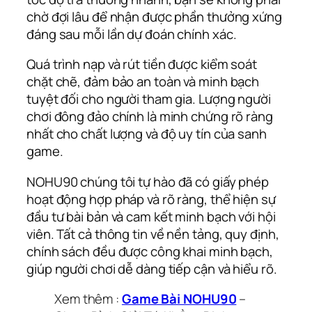
chờ đợi lâu để nhận được phần thưởng xứng
đáng sau mỗi lần dự đoán chính xác.
Quá trình nạp và rút tiền được kiểm soát
chặt chẽ, đảm bảo an toàn và minh bạch
tuyệt đối cho người tham gia. Lượng người
chơi đông đảo chính là minh chứng rõ ràng
nhất cho chất lượng và độ uy tín của sanh
game.
NOHU90 chúng tôi tự hào đã có giấy phép
hoạt động hợp pháp và rõ ràng, thể hiện sự
đầu tư bài bản và cam kết minh bạch với hội
viên. Tất cả thông tin về nền tảng, quy định,
chính sách đều được công khai minh bạch,
giúp người chơi dễ dàng tiếp cận và hiểu rõ.
Xem thêm :
Game Bài NOHU90
–